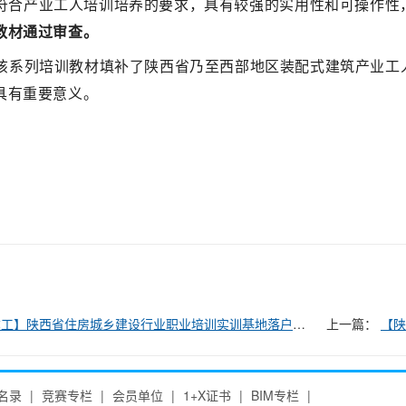
符合产业工人培训培养的要求，具有较强的实用性和可操作性
教材通过审查。
该系列培训教材填补了陕西省乃至西部地区装配式建筑产业工
具有重要意义。
工】陕西省住房城乡建设行业职业培训实训基地落户陕建
上一篇：
【陕
名录
|
竞赛专栏
|
会员单位
|
1+X证书
|
BIM专栏
|