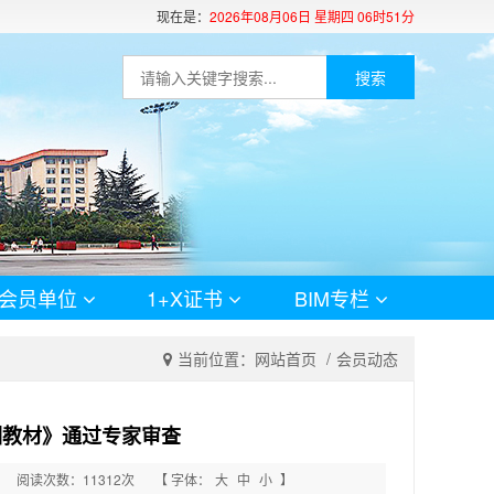
现在是：
2026年08月06日 星期四 06时51分
搜索
会员单位
1+X证书
BIM专栏
当前位置：
网站首页
会员动态
训教材》通过专家审查
阅读次数：11312次
【 字体：
大
中
小
】